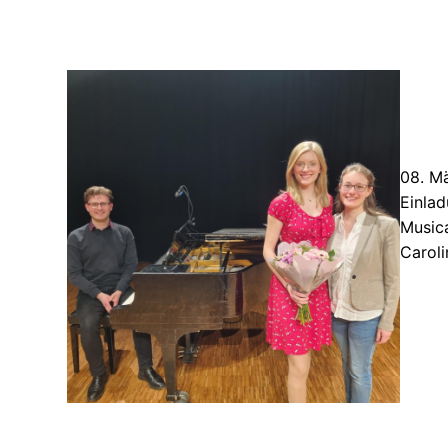
08. M
Einlad
Music
Caroli