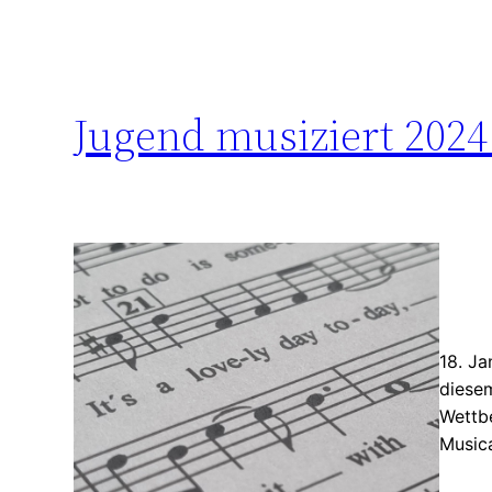
Jugend musiziert 2024
18. J
diese
Wettbe
Music