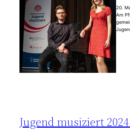
20. M
Am Pf
gemei
Jugend
Jugend musiziert 202