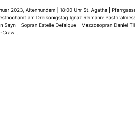
nuar 2023, Altenhundem | 18:00 Uhr St. Agatha | Pfarrgas
esthochamt am Dreikönigstag Ignaz Reimann: Pastoralmess
in Sayn – Sopran Estelle Defalque – Mezzosopran Daniel Ti
t-Craw…