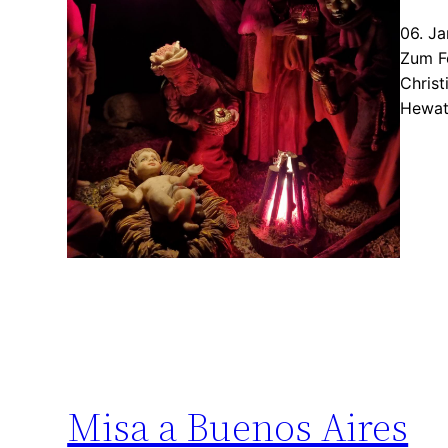
06. Ja
Zum F
Christ
Hewa
Misa a Buenos Aires