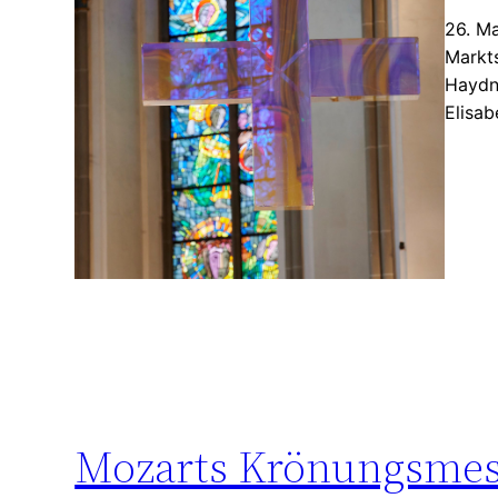
26. Ma
Markt
Haydn:
Elisa
Mozarts Krönungsmes