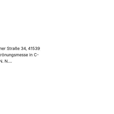
lner Straße 34, 41539
Krönungsmesse in C-
 N. N.…