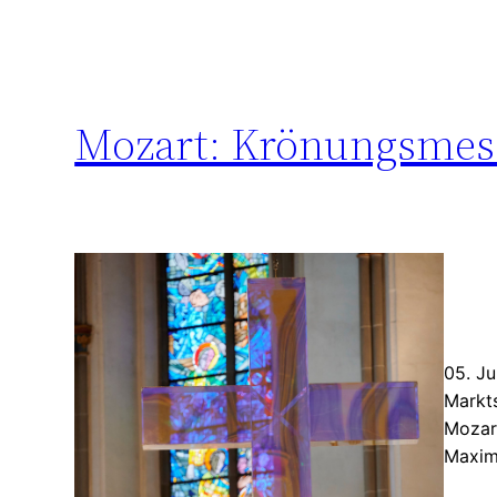
Mozart: Krönungsmess
05. Ju
Markt
Mozar
Maximi