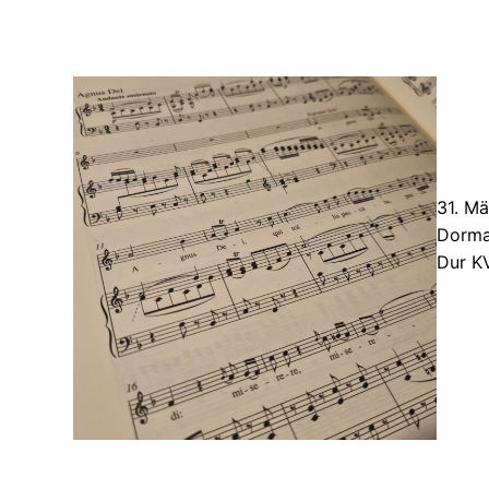
31. Mä
Dorma
Dur KV