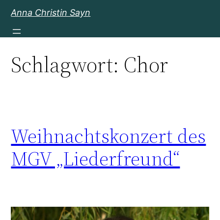
Zum
Anna Christin Sayn
Inhalt
springen
Schlagwort:
Chor
Weihnachtskonzert des
MGV „Liederfreund“